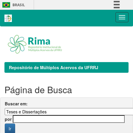
Skip
BRASIL
navigation
Simplifique!
Comunica BR
Participe
Acesso à informação
Legislação
Canais
Repositório de Múltiplos Acervos da UFRRJ
Página de Busca
Buscar em:
por