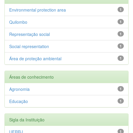
Environmental protection area
1
Quilombo
1
Representação social
1
Social representation
1
Área de proteção ambiental
1
Áreas de conhecimento
Agronomia
1
Educação
1
Sigla da Instituição
UFRRJ
1