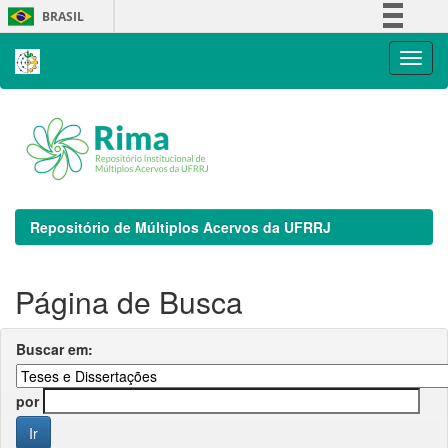
Skip
BRASIL
navigation
Simplifique!
Comunica BR
Participe
Acesso à informação
Legislação
Canais
Repositório de Múltiplos Acervos da UFRRJ
Página de Busca
Buscar em:
por