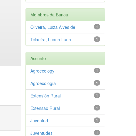
Membros da Banca
Oliveira, Luiza Alves de
1
Teixeira, Luana Luna
1
Assunto
Agroecology
1
Agroecología
1
Extensión Rural
1
Extensão Rural
1
Juventud
1
Juventudes
1