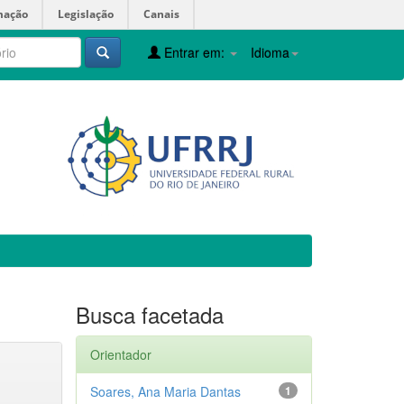
mação
Legislação
Canais
Entrar em:
Idioma
Busca facetada
Orientador
Soares, Ana Maria Dantas
1