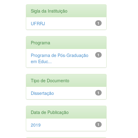
Sigla da Instituição
UFRRJ
1
Programa
Programa de Pós-Graduação
1
em Educ...
Tipo de Documento
Dissertação
1
Data de Publicação
2019
1