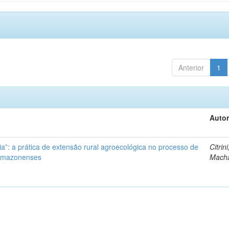
Anterior
1
Autor
ia”: a prática de extensão rural agroecológica no processo de
Citrini
 amazonenses
Mach