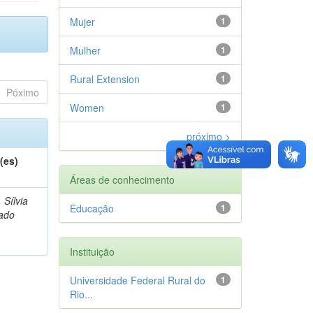
Mujer
1
Mulher
1
Rural Extension
1
Póximo
Women
1
próximo >
(es)
Áreas de conhecimento
, Sílvia
Educação
1
ado
Instituição
Universidade Federal Rural do
1
Rio...