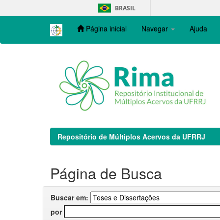
Skip
BRASIL
navigation
Página inicial
Navegar
Ajuda
Repositório de Múltiplos Acervos da UFRRJ
Página de Busca
Buscar em:
por