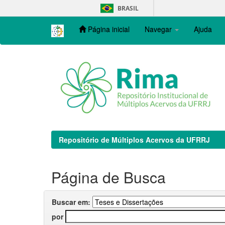
Skip
BRASIL
navigation
Página inicial
Navegar
Ajuda
Repositório de Múltiplos Acervos da UFRRJ
Página de Busca
Buscar em:
por