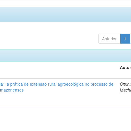
Anterior
1
Autor
ia”: a prática de extensão rural agroecológica no processo de
Citrini
 amazonenses
Mach