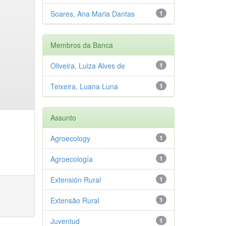
Soares, Ana Maria Dantas
1
Membros da Banca
Oliveira, Luiza Alves de
1
Teixeira, Luana Luna
1
Assunto
Agroecology
1
Agroecología
1
Extensión Rural
1
Extensão Rural
1
Juventud
1