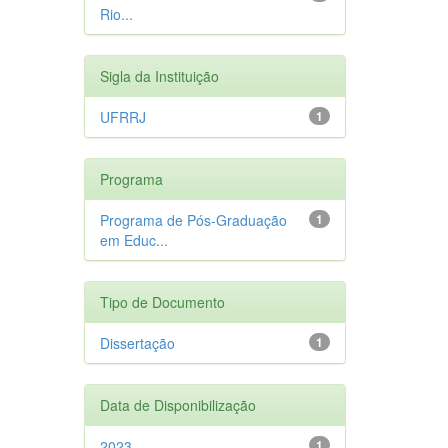
Rio...
Sigla da Instituição
UFRRJ
1
Programa
Programa de Pós-Graduação
1
em Educ...
Tipo de Documento
Dissertação
1
Data de Disponibilização
2023
1