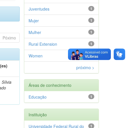
Juventudes
1
Mujer
1
Mulher
1
Póximo
Rural Extension
1
Women
1
(es)
próximo >
, Sílvia
Áreas de conhecimento
ado
Educação
1
Instituição
Universidade Federal Rural do
1