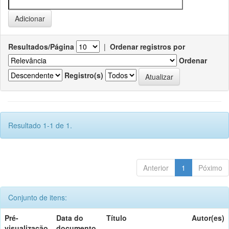
Resultados/Página
|
Ordenar registros por
Ordenar
Registro(s)
Resultado 1-1 de 1.
Anterior
1
Póximo
Conjunto de itens:
Pré-
Data do
Título
Autor(es)
visualização
documento