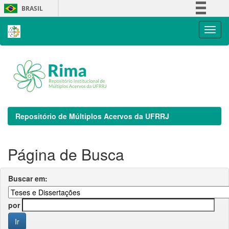
Skip
BRASIL
navigation
Simplifique!
Comunica BR
Participe
Acesso à informação
Legislação
Canais
Repositório de Múltiplos Acervos da UFRRJ
Página de Busca
Buscar em:
por