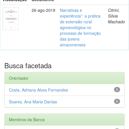
26-ago-2019
Narrativas e
Citrini,
experiência”: a prática
Sílvia
de extensão rural
Machado
agroecológica no
processo de formação
das jovens
amazonenses
Busca facetada
Orientador
Costa, Adriana Alves Fernandes
1
Soares, Ana Maria Dantas
1
Membros da Banca