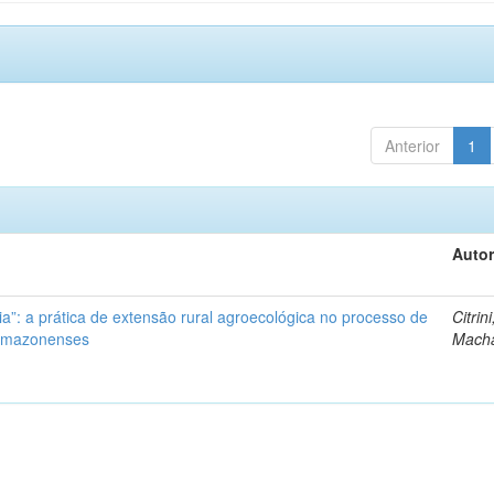
Anterior
1
Autor
ia”: a prática de extensão rural agroecológica no processo de
Citrini
 amazonenses
Mach