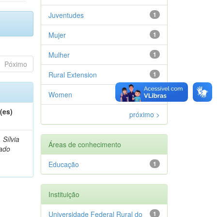
Juventudes
1
Mujer
1
Mulher
1
Póximo
Rural Extension
1
Women
1
(es)
próximo >
, Sílvia
Áreas de conhecimento
ado
Educação
1
Instituição
Universidade Federal Rural do
1