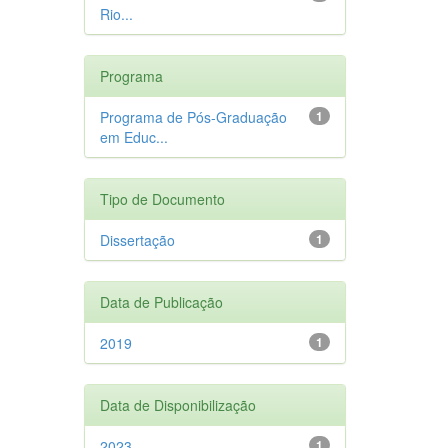
Rio...
Programa
Programa de Pós-Graduação
1
em Educ...
Tipo de Documento
Dissertação
1
Data de Publicação
2019
1
Data de Disponibilização
2023
1