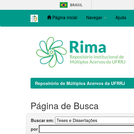
Skip
BRASIL
navigation
Página inicial
Navegar
Ajuda
Repositório de Múltiplos Acervos da UFRRJ
Página de Busca
Buscar em:
por