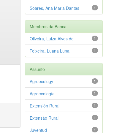
Soares, Ana Maria Dantas
1
Membros da Banca
Oliveira, Luiza Alves de
1
Teixeira, Luana Luna
1
Assunto
Agroecology
1
Agroecología
1
Extensión Rural
1
Extensão Rural
1
Juventud
1