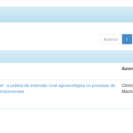
Anterior
1
Autor
ia”: a prática de extensão rural agroecológica no processo de
Citrini
 amazonenses
Mach