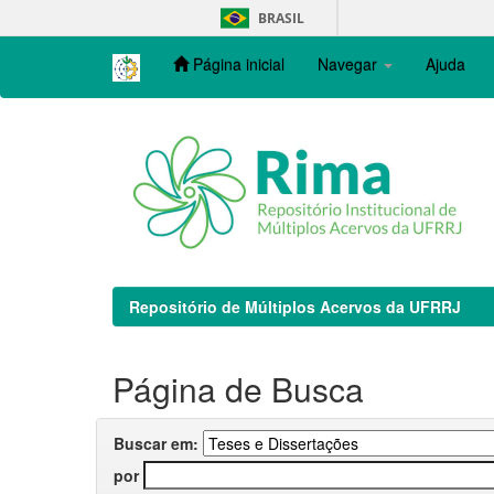
Skip
BRASIL
navigation
Página inicial
Navegar
Ajuda
Repositório de Múltiplos Acervos da UFRRJ
Página de Busca
Buscar em:
por