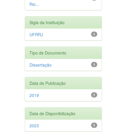
Rio...
Sigla da Instituição
UFRRJ
1
Tipo de Documento
Dissertação
1
Data de Publicação
2019
1
Data de Disponibilização
2023
1