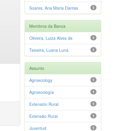
Soares, Ana Maria Dantas
1
Membros da Banca
Oliveira, Luiza Alves de
1
Teixeira, Luana Luna
1
Assunto
Agroecology
1
Agroecología
1
Extensión Rural
1
Extensão Rural
1
Juventud
1