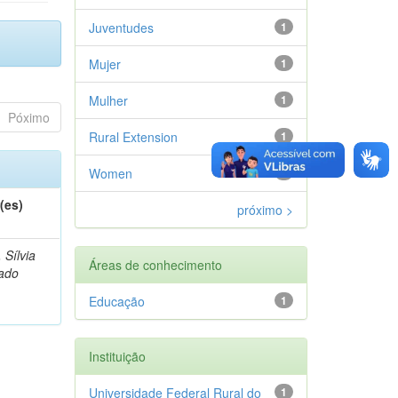
Juventudes
1
Mujer
1
Mulher
1
Póximo
Rural Extension
1
Women
1
(es)
próximo >
, Sílvia
Áreas de conhecimento
ado
Educação
1
Instituição
Universidade Federal Rural do
1