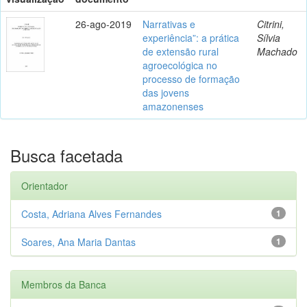
26-ago-2019
Narrativas e
Citrini,
experiência”: a prática
Sílvia
de extensão rural
Machado
agroecológica no
processo de formação
das jovens
amazonenses
Busca facetada
Orientador
Costa, Adriana Alves Fernandes
1
Soares, Ana Maria Dantas
1
Membros da Banca