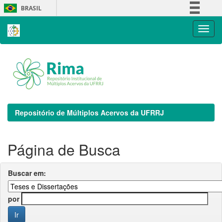
Skip
BRASIL
navigation
Simplifique!
Comunica BR
Participe
Acesso à informação
Legislação
Canais
Repositório de Múltiplos Acervos da UFRRJ
Página de Busca
Buscar em:
por