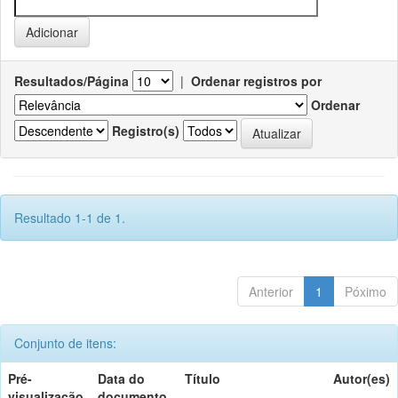
Resultados/Página
|
Ordenar registros por
Ordenar
Registro(s)
Resultado 1-1 de 1.
Anterior
1
Póximo
Conjunto de itens:
Pré-
Data do
Título
Autor(es)
visualização
documento