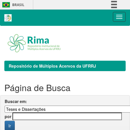
Skip
BRASIL
navigation
Simplifique!
Comunica BR
Participe
Acesso à informação
Legislação
Canais
Repositório de Múltiplos Acervos da UFRRJ
Página de Busca
Buscar em:
por