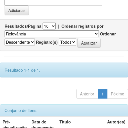
Resultados/Página
|
Ordenar registros por
Ordenar
Registro(s)
Resultado 1-1 de 1.
Anterior
1
Póximo
Conjunto de itens:
Pré-
Data do
Título
Autor(es)
visualização
documento