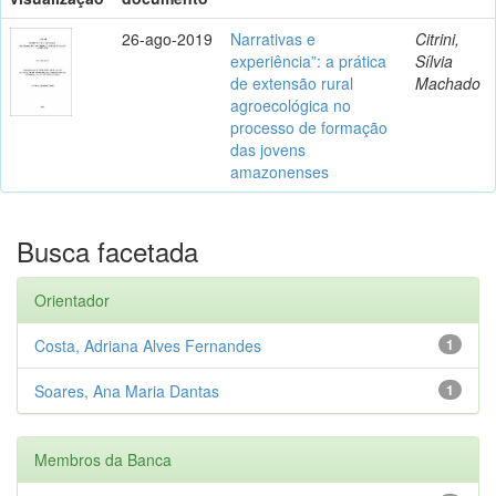
26-ago-2019
Narrativas e
Citrini,
experiência”: a prática
Sílvia
de extensão rural
Machado
agroecológica no
processo de formação
das jovens
amazonenses
Busca facetada
Orientador
Costa, Adriana Alves Fernandes
1
Soares, Ana Maria Dantas
1
Membros da Banca