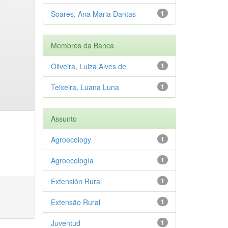
Soares, Ana Maria Dantas
1
Membros da Banca
Oliveira, Luiza Alves de
1
Teixeira, Luana Luna
1
Assunto
Agroecology
1
Agroecología
1
Extensión Rural
1
Extensão Rural
1
Juventud
1