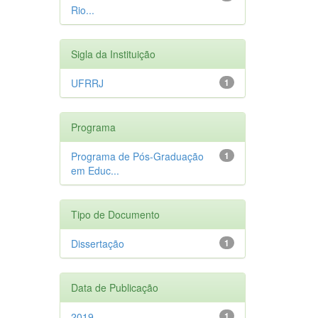
Rio...
Sigla da Instituição
UFRRJ
1
Programa
Programa de Pós-Graduação
1
em Educ...
Tipo de Documento
Dissertação
1
Data de Publicação
2019
1