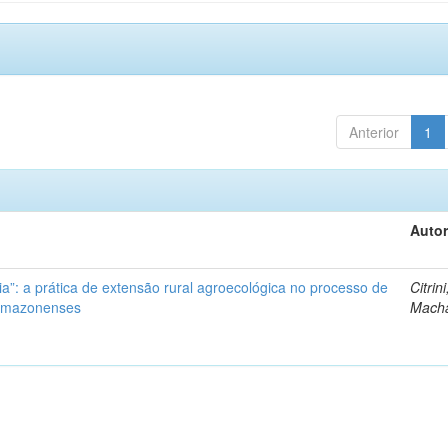
Anterior
1
Autor
ia”: a prática de extensão rural agroecológica no processo de
Citrini
 amazonenses
Mach