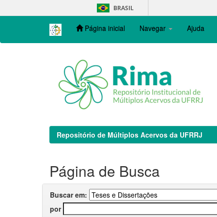
Skip
BRASIL
navigation
Página inicial
Navegar
Ajuda
Repositório de Múltiplos Acervos da UFRRJ
Página de Busca
Buscar em:
por