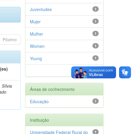
Juventudes
1
Mujer
1
Mulher
1
Póximo
Women
1
Young
1
(es)
próximo >
, Sílvia
Áreas de conhecimento
ado
Educação
1
Instituição
Universidade Federal Rural do
1