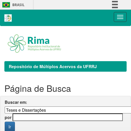
Skip
BRASIL
navigation
Simplifique!
Comunica BR
Participe
Acesso à informação
Legislação
Canais
Repositório de Múltiplos Acervos da UFRRJ
Página de Busca
Buscar em:
por