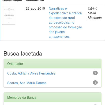
26-ago-2019
Narrativas e
Citrini,
experiência”: a prática
Sílvia
de extensão rural
Machado
agroecológica no
processo de formação
das jovens
amazonenses
Busca facetada
Orientador
Costa, Adriana Alves Fernandes
1
Soares, Ana Maria Dantas
1
Membros da Banca