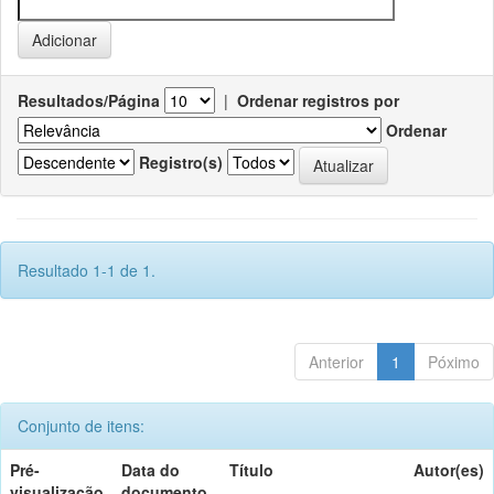
Resultados/Página
|
Ordenar registros por
Ordenar
Registro(s)
Resultado 1-1 de 1.
Anterior
1
Póximo
Conjunto de itens:
Pré-
Data do
Título
Autor(es)
visualização
documento