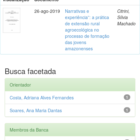
26-ago-2019
Narrativas e
Citrini,
experiência”: a prática
Sílvia
de extensão rural
Machado
agroecológica no
processo de formação
das jovens
amazonenses
Busca facetada
Orientador
Costa, Adriana Alves Fernandes
1
Soares, Ana Maria Dantas
1
Membros da Banca