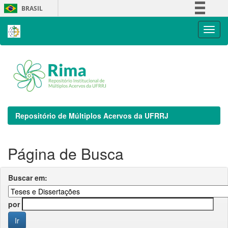
Skip
BRASIL
navigation
Simplifique!
Comunica BR
Participe
Acesso à informação
Legislação
Canais
Repositório de Múltiplos Acervos da UFRRJ
Página de Busca
Buscar em:
por