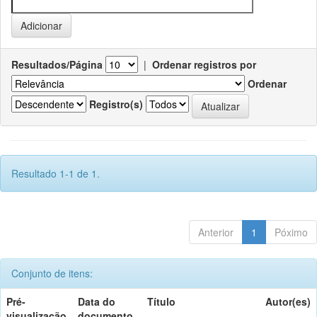
Resultados/Página
|
Ordenar registros por
Ordenar
Registro(s)
Resultado 1-1 de 1.
Anterior
1
Póximo
Conjunto de itens:
Pré-
Data do
Título
Autor(es)
visualização
documento