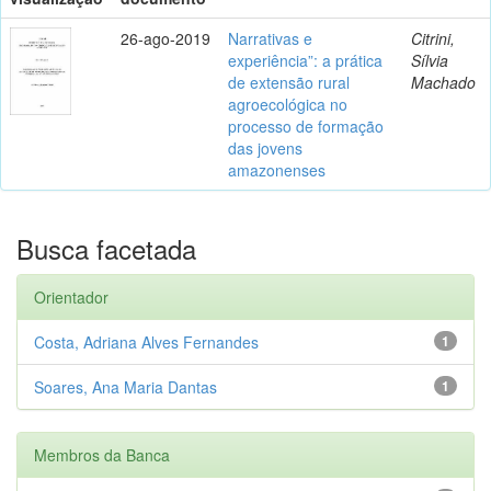
26-ago-2019
Narrativas e
Citrini,
experiência”: a prática
Sílvia
de extensão rural
Machado
agroecológica no
processo de formação
das jovens
amazonenses
Busca facetada
Orientador
Costa, Adriana Alves Fernandes
1
Soares, Ana Maria Dantas
1
Membros da Banca