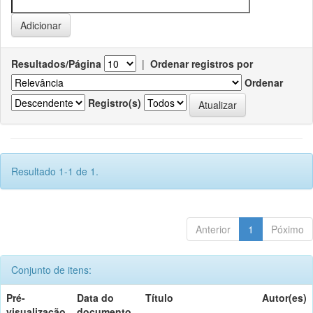
Resultados/Página
|
Ordenar registros por
Ordenar
Registro(s)
Resultado 1-1 de 1.
Anterior
1
Póximo
Conjunto de itens:
Pré-
Data do
Título
Autor(es)
visualização
documento