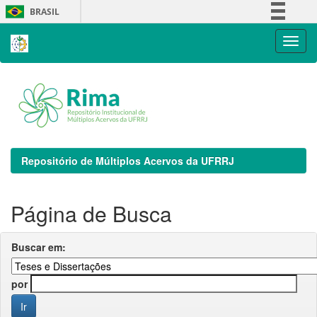
Skip
BRASIL
navigation
Simplifique!
Comunica BR
Participe
Acesso à informação
Legislação
Canais
Repositório de Múltiplos Acervos da UFRRJ
Página de Busca
Buscar em:
por