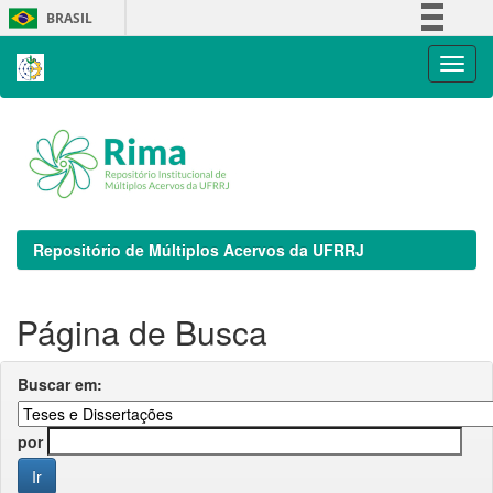
Skip
BRASIL
navigation
Simplifique!
Comunica BR
Participe
Acesso à informação
Legislação
Canais
Repositório de Múltiplos Acervos da UFRRJ
Página de Busca
Buscar em:
por