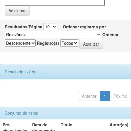
Resultados/Página
|
Ordenar registros por
Ordenar
Registro(s)
Resultado 1-1 de 1.
Anterior
1
Póximo
Conjunto de itens:
Pré-
Data do
Título
Autor(es)
visualização
documento