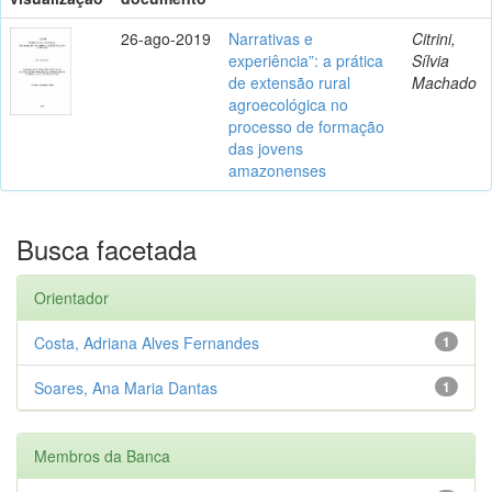
26-ago-2019
Narrativas e
Citrini,
experiência”: a prática
Sílvia
de extensão rural
Machado
agroecológica no
processo de formação
das jovens
amazonenses
Busca facetada
Orientador
Costa, Adriana Alves Fernandes
1
Soares, Ana Maria Dantas
1
Membros da Banca