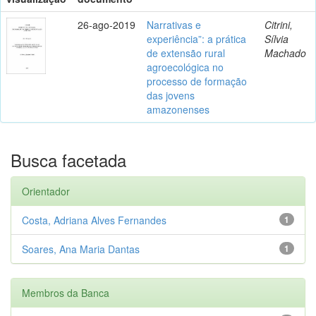
26-ago-2019
Narrativas e
Citrini,
experiência”: a prática
Sílvia
de extensão rural
Machado
agroecológica no
processo de formação
das jovens
amazonenses
Busca facetada
Orientador
Costa, Adriana Alves Fernandes
1
Soares, Ana Maria Dantas
1
Membros da Banca