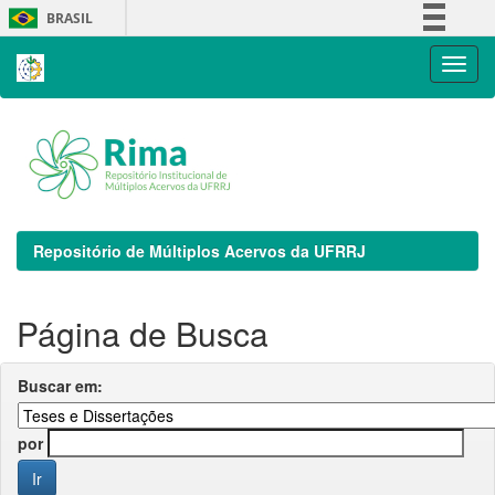
Skip
BRASIL
navigation
Simplifique!
Comunica BR
Participe
Acesso à informação
Legislação
Canais
Repositório de Múltiplos Acervos da UFRRJ
Página de Busca
Buscar em:
por