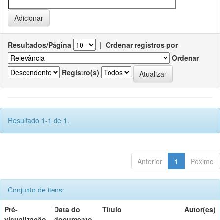
Resultados/Página
|
Ordenar registros por
Ordenar
Registro(s)
Resultado 1-1 de 1.
Anterior
1
Póximo
Conjunto de itens:
Pré-
Data do
Título
Autor(es)
visualização
documento