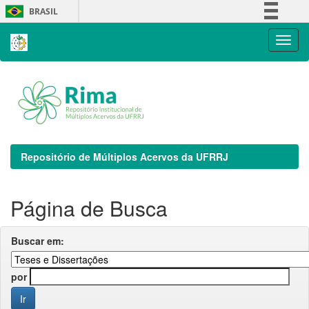
Skip
BRASIL
navigation
Simplifique!
Comunica BR
Participe
Acesso à informação
Legislação
Canais
Repositório de Múltiplos Acervos da UFRRJ
Página de Busca
Buscar em:
por