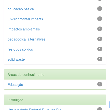
educação básica
1
Environmental impacts
1
Impactos ambientais
1
pedagogical alternatives
1
resíduos sólidos
1
solid waste
1
Áreas de conhecimento
Educação
1
Instituição
Universidade Federal Rural do Rio...
1