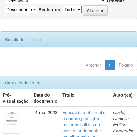
Ordenar
Registro(s)
Resultado 1-1 de 1.
Anterior
1
Póximo
Conjunto de itens:
Pré-
Data do
Título
Autor(es)
visualização
documento
4-mai-2023
Educação ambiental e
Costa,
a abordagem sobre
Danielle
resíduos sólidos no
Freitas
ensino fundamental:
Fernandes
um olhar sobre o