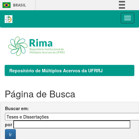
Skip
BRASIL
navigation
Simplifique!
Comunica BR
Participe
Acesso à informação
Legislação
Canais
Repositório de Múltiplos Acervos da UFRRJ
Página de Busca
Buscar em:
por