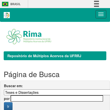
Skip
BRASIL
navigation
Simplifique!
Comunica BR
Participe
Acesso à informação
Legislação
Canais
Repositório de Múltiplos Acervos da UFRRJ
Página de Busca
Buscar em:
por