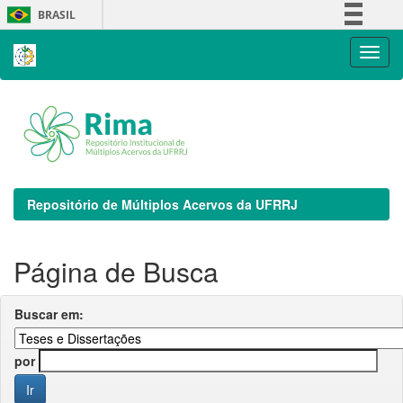
Skip
BRASIL
navigation
Simplifique!
Comunica BR
Participe
Acesso à informação
Legislação
Canais
Repositório de Múltiplos Acervos da UFRRJ
Página de Busca
Buscar em:
por