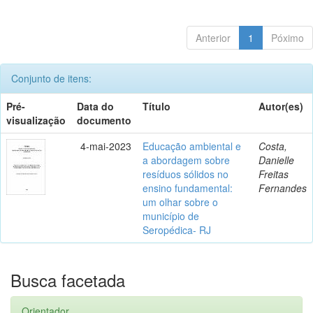
Anterior
1
Póximo
Conjunto de itens:
Pré-
Data do
Título
Autor(es)
visualização
documento
4-mai-2023
Educação ambiental e
Costa,
a abordagem sobre
Danielle
resíduos sólidos no
Freitas
ensino fundamental:
Fernandes
um olhar sobre o
município de
Seropédica- RJ
Busca facetada
Orientador