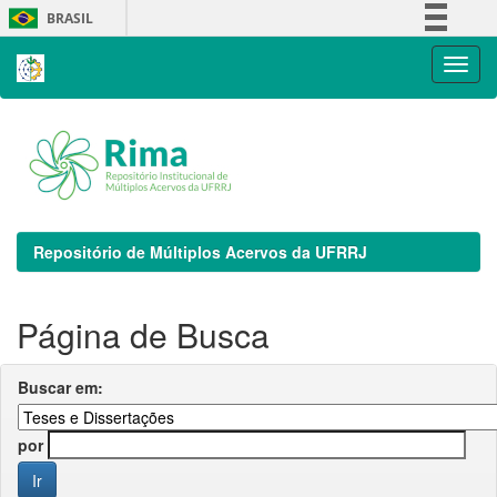
Skip
BRASIL
navigation
Simplifique!
Comunica BR
Participe
Acesso à informação
Legislação
Canais
Repositório de Múltiplos Acervos da UFRRJ
Página de Busca
Buscar em:
por