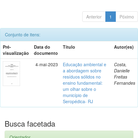
Anterior
1
Póximo
Conjunto de itens:
Pré-
Data do
Título
Autor(es)
visualização
documento
4-mai-2023
Educação ambiental e
Costa,
a abordagem sobre
Danielle
resíduos sólidos no
Freitas
ensino fundamental:
Fernandes
um olhar sobre o
município de
Seropédica- RJ
Busca facetada
Orientador