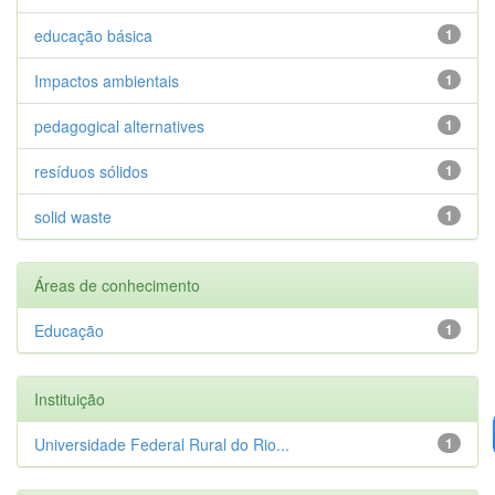
educação básica
1
Impactos ambientais
1
pedagogical alternatives
1
resíduos sólidos
1
solid waste
1
Áreas de conhecimento
Educação
1
Instituição
Universidade Federal Rural do Rio...
1