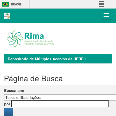
Skip
BRASIL
navigation
Simplifique!
Comunica BR
Participe
Acesso à informação
Legislação
Canais
Repositório de Múltiplos Acervos da UFRRJ
Página de Busca
Buscar em:
por