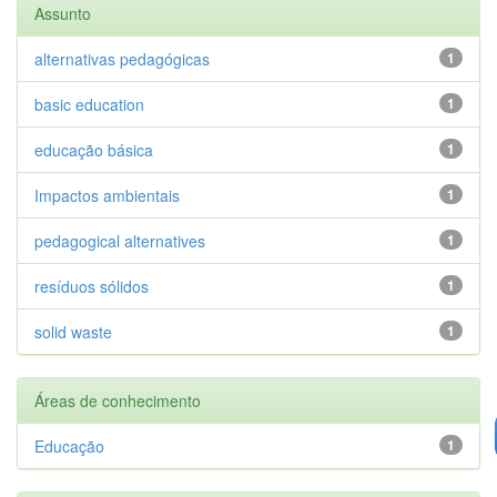
Assunto
alternativas pedagógicas
1
basic education
1
educação básica
1
Impactos ambientais
1
pedagogical alternatives
1
resíduos sólidos
1
solid waste
1
Áreas de conhecimento
Educação
1