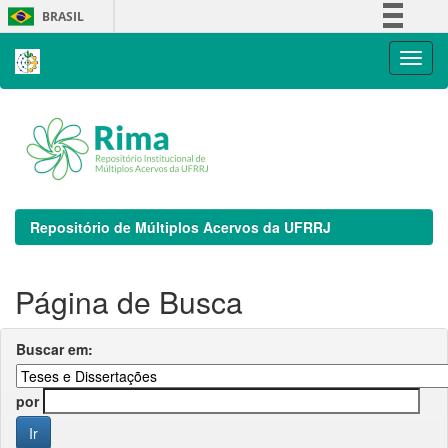
Skip
BRASIL
navigation
Simplifique!
Comunica BR
Participe
Acesso à informação
Legislação
Canais
Repositório de Múltiplos Acervos da UFRRJ
Página de Busca
Buscar em:
por