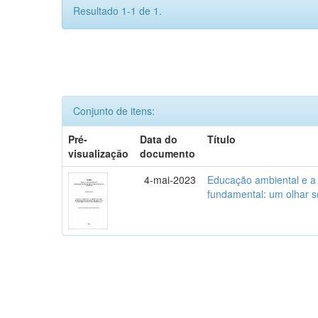
Resultado 1-1 de 1.
Conjunto de itens:
Pré-
Data do
Título
visualização
documento
4-mai-2023
Educação ambiental e a
fundamental: um olhar s