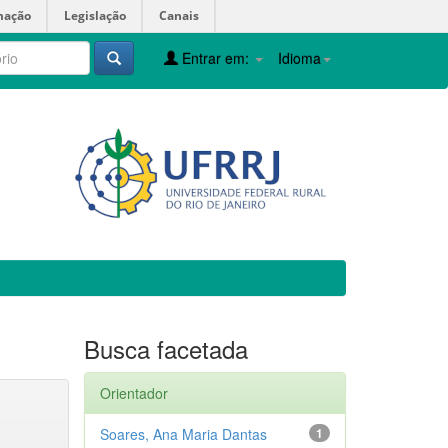
mação
Legislação
Canais
Entrar em:
Idioma
Busca facetada
Orientador
Soares, Ana Maria Dantas
1