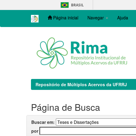
Skip
BRASIL
navigation
Página inicial
Navegar
Ajuda
Repositório de Múltiplos Acervos da UFRRJ
Página de Busca
Buscar em:
por