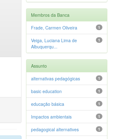
Membros da Banca
Frade, Carmen Oliveira
1
Veiga, Luciana Lima de
1
Albuquerqu...
Assunto
alternativas pedagógicas
1
basic education
1
educação básica
1
Impactos ambientais
1
pedagogical alternatives
1