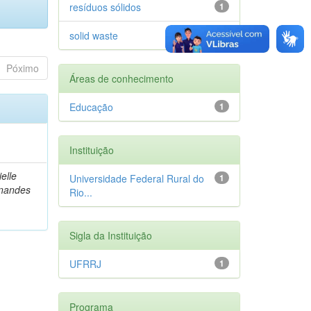
resíduos sólidos
1
solid waste
1
Póximo
Áreas de conhecimento
Educação
1
Instituição
elle
Universidade Federal Rural do
1
rnandes
Rio...
Sigla da Instituição
UFRRJ
1
Programa