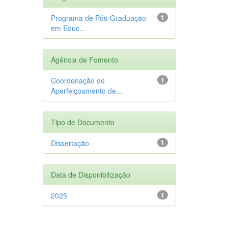
Programa de Pós-Graduação
1
em Educ...
Agência de Fomento
Coordenação de
1
Aperfeiçoamento de...
Tipo de Documento
Dissertação
1
Data de Disponibilização
2025
1