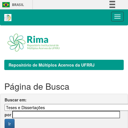
Skip
BRASIL
navigation
Simplifique!
Comunica BR
Participe
Acesso à informação
Legislação
Canais
Repositório de Múltiplos Acervos da UFRRJ
Página de Busca
Buscar em:
por