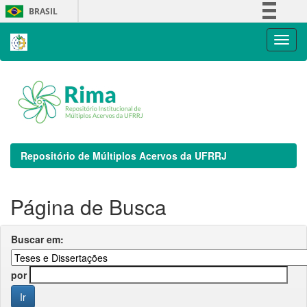
Skip
BRASIL
navigation
Simplifique!
Comunica BR
Participe
Acesso à informação
Legislação
Canais
Repositório de Múltiplos Acervos da UFRRJ
Página de Busca
Buscar em:
por