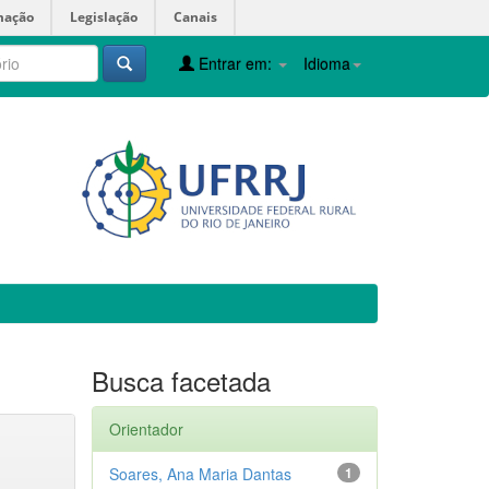
mação
Legislação
Canais
Entrar em:
Idioma
Busca facetada
Orientador
Soares, Ana Maria Dantas
1