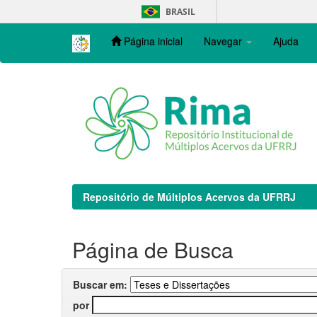
Skip
BRASIL
navigation
Página inicial
Navegar
Ajuda
Repositório de Múltiplos Acervos da UFRRJ
Página de Busca
Buscar em:
por