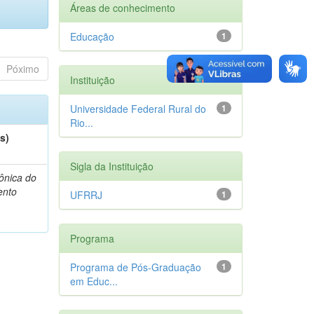
Áreas de conhecimento
Educação
1
Póximo
Instituição
Universidade Federal Rural do
1
Rio...
s)
Sigla da Instituição
Mônica do
ento
UFRRJ
1
Programa
Programa de Pós-Graduação
1
em Educ...