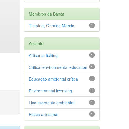
Membros da Banca
Timoteo, Geraldo Marcio
1
Assunto
Artisanal fishing
1
Critical environmental education
1
Educação ambiental crítica
1
Environmental licensing
1
Licenciamento ambiental
1
Pesca artesanal
1