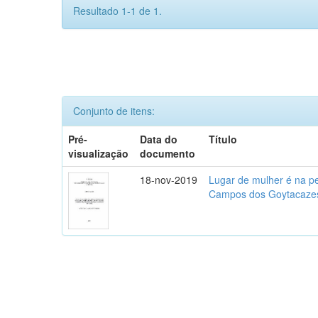
Resultado 1-1 de 1.
Conjunto de itens:
Pré-
Data do
Título
visualização
documento
18-nov-2019
Lugar de mulher é na p
Campos dos Goytacazes,