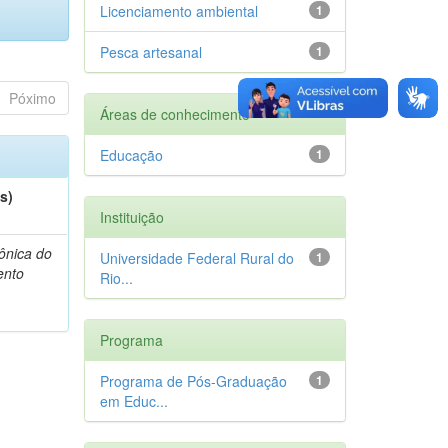
Licenciamento ambiental
1
Pesca artesanal
1
Póximo
Áreas de conhecimento
Educação
1
s)
Instituição
Mônica do
Universidade Federal Rural do
1
ento
Rio...
Programa
Programa de Pós-Graduação
1
em Educ...