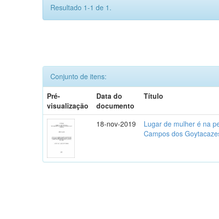
Resultado 1-1 de 1.
Conjunto de itens:
Pré-
Data do
Título
visualização
documento
18-nov-2019
Lugar de mulher é na p
Campos dos Goytacazes,