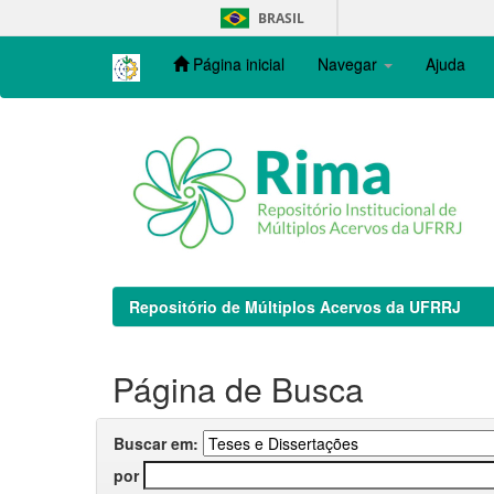
Skip
BRASIL
navigation
Página inicial
Navegar
Ajuda
Repositório de Múltiplos Acervos da UFRRJ
Página de Busca
Buscar em:
por