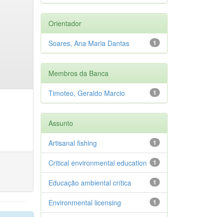
Orientador
Soares, Ana Maria Dantas
1
Membros da Banca
Timoteo, Geraldo Marcio
1
Assunto
Artisanal fishing
1
Critical environmental education
1
Educação ambiental crítica
1
Environmental licensing
1