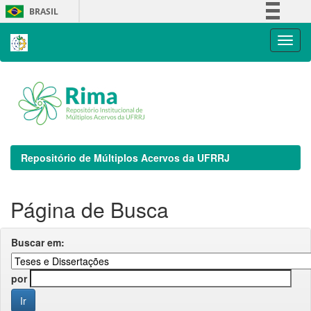
Skip
BRASIL
navigation
Simplifique!
Comunica BR
Participe
Acesso à informação
Legislação
Canais
Repositório de Múltiplos Acervos da UFRRJ
Página de Busca
Buscar em:
por