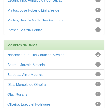
Esquincalha, Agnaldo da Conceição
Mattos, José Roberto Linhares de
1
Mattos, Sandra Maria Nascimento de
1
Pletsch, Márcia Denise
1
Membros da Banca
Nascimento, Eulina Coutinho Silva do
2
Bairral, Marcelo Almeida
1
Barbosa, Aline Mauricio
1
Dias, Marcelo de Oliveira
1
Glat, Rosana
1
Oliveira, Esequiel Rodrigues
1