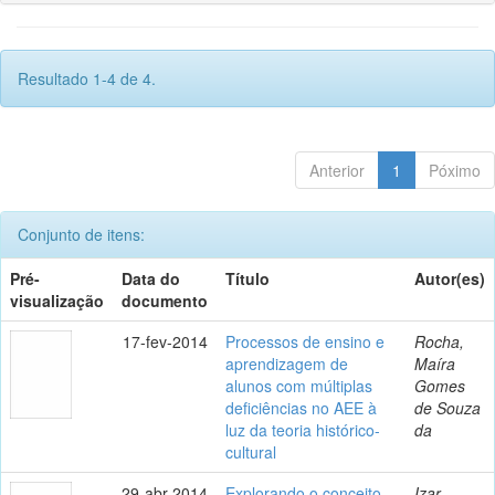
Resultado 1-4 de 4.
Anterior
1
Póximo
Conjunto de itens:
Pré-
Data do
Título
Autor(es)
visualização
documento
17-fev-2014
Processos de ensino e
Rocha,
aprendizagem de
Maíra
alunos com múltiplas
Gomes
deficiências no AEE à
de Souza
luz da teoria histórico-
da
cultural
29-abr-2014
Explorando o conceito
Izar,