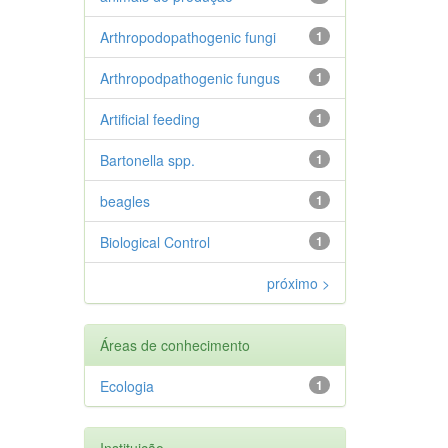
Arthropodopathogenic fungi
1
Arthropodpathogenic fungus
1
Artificial feeding
1
Bartonella spp.
1
beagles
1
Biological Control
1
próximo >
Áreas de conhecimento
Ecologia
1
Instituição