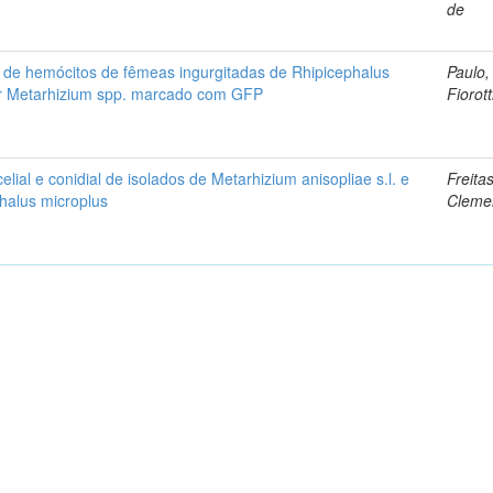
de
o de hemócitos de fêmeas ingurgitadas de Rhipicephalus
Paulo,
or Metarhizium spp. marcado com GFP
Fiorott
elial e conidial de isolados de Metarhizium anisopliae s.l. e
Freita
phalus microplus
Cleme