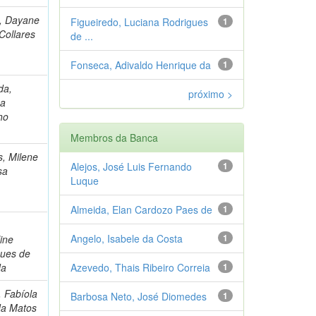
o, Dayane
Figueiredo, Luciana Rodrigues
1
Collares
de ...
Fonseca, Adivaldo Henrique da
1
da,
próximo >
na
ho
Membros da Banca
, Milene
Alejos, José Luis Fernando
1
sa
Luque
Almeida, Elan Cardozo Paes de
1
Angelo, Isabele da Costa
1
ine
gues de
da
Azevedo, Thais Ribeiro Correia
1
 Fabíola
Barbosa Neto, José Diomedes
1
da Matos