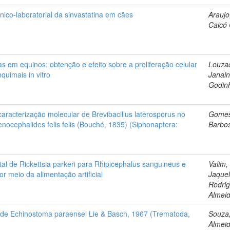
nico-laboratorial da sinvastatina em cães
Arauj
Caicó 
s em equinos: obtenção e efeito sobre a proliferação celular
Louza
quimais in vitro
Janai
Godin
caracterização molecular de Brevibacillus laterosporus no
Gomes
enocephalides felis felis (Bouché, 1835) (Siphonaptera:
Barbo
l de Rickettsia parkeri para Rhipicephalus sanguineus e
Valim,
 meio da alimentação artificial
Jaquel
Rodri
Almei
s de Echinostoma paraensei Lie & Basch, 1967 (Trematoda,
Souza,
Almei