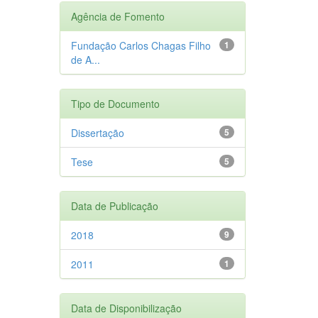
Agência de Fomento
Fundação Carlos Chagas Filho
1
de A...
Tipo de Documento
Dissertação
5
Tese
5
Data de Publicação
2018
9
2011
1
Data de Disponibilização