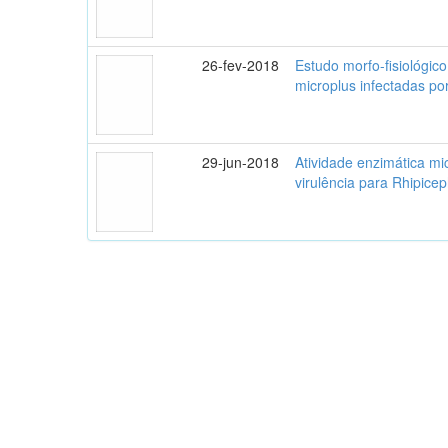
26-fev-2018
Estudo morfo-fisiológic
microplus infectadas p
29-jun-2018
Atividade enzimática mic
virulência para Rhipice