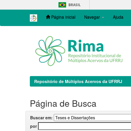
Skip
BRASIL
navigation
Página inicial
Navegar
Ajuda
Repositório de Múltiplos Acervos da UFRRJ
Página de Busca
Buscar em:
por