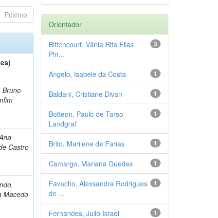
Póximo
Orientador
Bittencourt, Vânia Rita Elias
3
Pin...
(es)
Angelo, Isabele da Costa
1
, Bruno
Baldani, Cristiane Divan
1
mfim
Botteon, Paulo de Tarso
1
Landgraf
 Ana
Brito, Marilene de Farias
1
de Castro
Camargo, Mariana Guedes
1
Favacho, Alexsandra Rodrigues
1
ndo,
de ...
na Macedo
Fernandes, Julio Israel
1