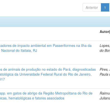
Anterior
1
Autor
adores de impacto ambiental em Passeriformes na Ilha da
Lopes
acional do Itatiaia, RJ
do Bo
s de animais de produção no estado do Pará, diagnosticadas
Pires,
tológica da Universidade Federal Rural do Rio de Janeiro,
Paula 
017
 spp. em gatos de abrigo da Região Metropolitana do Rio de
Raimu
ínicas, hematológicas e fatores associados
Julia