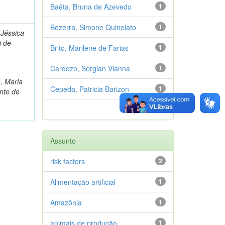
Baêta, Bruna de Azevedo
1
Bezerra, Simone Quinelato
1
 Jéssica
i de
Brito, Marilene de Farias
1
Cardozo, Sergian Vianna
1
s, Maria
Cepeda, Patricia Barizon
1
nte de
próximo >
Assunto
risk factors
2
Alimentação artificial
1
Amazônia
1
animais de produção
1