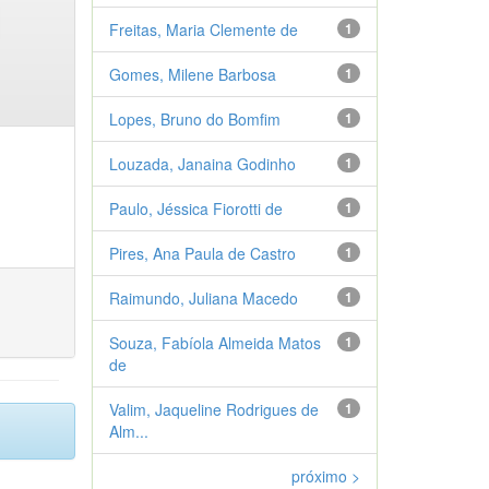
Freitas, Maria Clemente de
1
Gomes, Milene Barbosa
1
Lopes, Bruno do Bomfim
1
Louzada, Janaina Godinho
1
Paulo, Jéssica Fiorotti de
1
Pires, Ana Paula de Castro
1
Raimundo, Juliana Macedo
1
Souza, Fabíola Almeida Matos
1
de
Valim, Jaqueline Rodrigues de
1
Alm...
próximo >