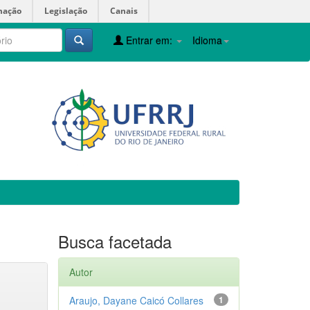
mação
Legislação
Canais
Entrar em:
Idioma
Busca facetada
Autor
Araujo, Dayane Caicó Collares
1