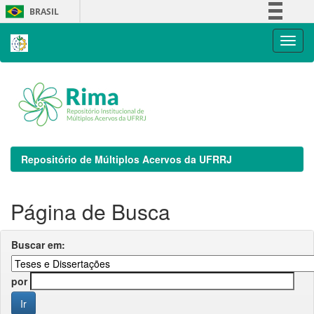
Skip
BRASIL
navigation
Simplifique!
Comunica BR
Participe
Acesso à informação
Legislação
Canais
Repositório de Múltiplos Acervos da UFRRJ
Página de Busca
Buscar em:
por