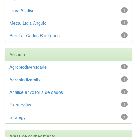
Dias, Anelise
1
Meza, Lidia Angulo
1
Pereira, Carlos Rodrigues
1
Assunto
Agrobiodiversidade
1
Agrobiodiversity
1
Análise envoltória de dados
1
Estratégias
1
Strategy
1
Áreas de conhecimento