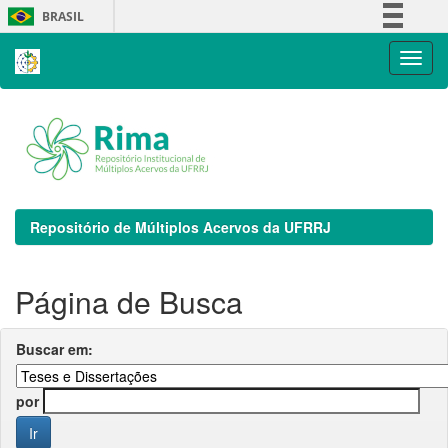
Skip
BRASIL
navigation
Simplifique!
Comunica BR
Participe
Acesso à informação
Legislação
Canais
Repositório de Múltiplos Acervos da UFRRJ
Página de Busca
Buscar em:
por