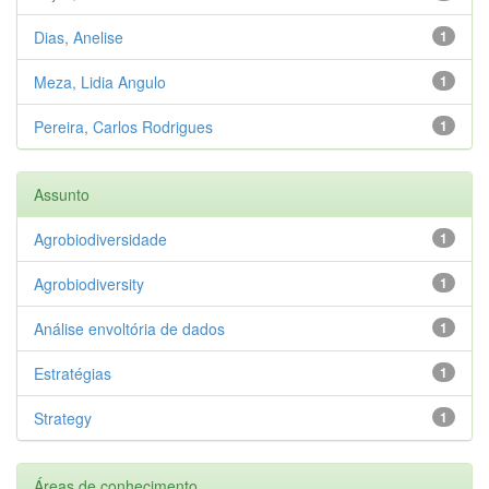
Dias, Anelise
1
Meza, Lidia Angulo
1
Pereira, Carlos Rodrigues
1
Assunto
Agrobiodiversidade
1
Agrobiodiversity
1
Análise envoltória de dados
1
Estratégias
1
Strategy
1
Áreas de conhecimento