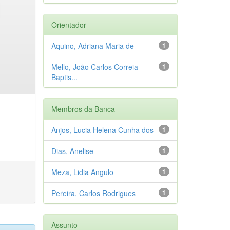
Orientador
Aquino, Adriana Maria de
1
Mello, João Carlos Correia
1
Baptis...
Membros da Banca
Anjos, Lucia Helena Cunha dos
1
Dias, Anelise
1
Meza, Lidia Angulo
1
Pereira, Carlos Rodrigues
1
Assunto