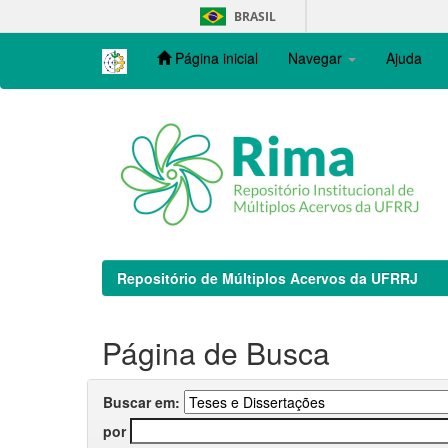
Skip
BRASIL
navigation
Página inicial
Navegar
Ajuda
Repositório de Múltiplos Acervos da UFRRJ
Página de Busca
Buscar em:
por