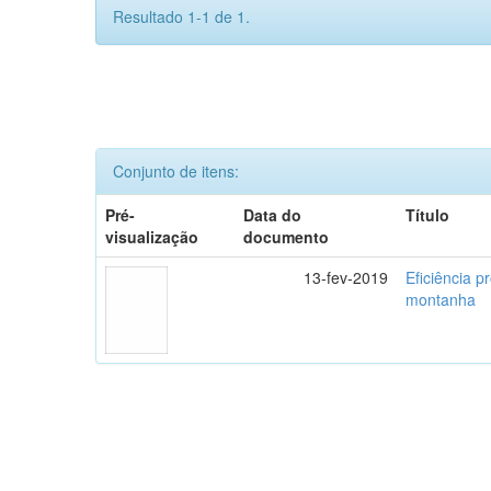
Resultado 1-1 de 1.
Conjunto de itens:
Pré-
Data do
Título
visualização
documento
13-fev-2019
Eficiência p
montanha