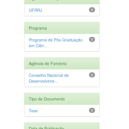
UFRRJ
1
Programa
Programa de Pós-Graduação
1
em Ciên...
Agência de Fomento
Conselho Nacional de
1
Desenvolvime...
Tipo de Documento
Tese
1
Data de Publicação