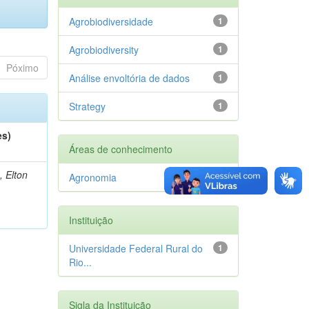
Agrobiodiversidade
1
Agrobiodiversity
1
Póximo
Análise envoltória de dados
1
Strategy
1
es)
Áreas de conhecimento
, Elton
Agronomia
1
Instituição
Universidade Federal Rural do
1
Rio...
Sigla da Instituição