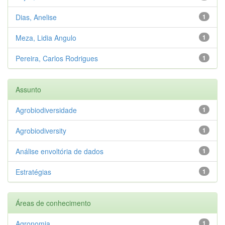
Dias, Anelise
1
Meza, Lidia Angulo
1
Pereira, Carlos Rodrigues
1
Assunto
Agrobiodiversidade
1
Agrobiodiversity
1
Análise envoltória de dados
1
Estratégias
1
Áreas de conhecimento
Agronomia
1