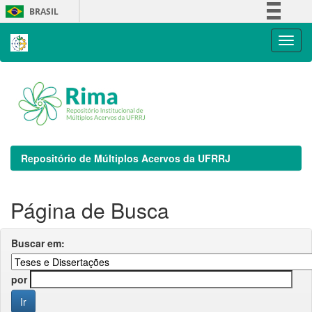
Skip
BRASIL
navigation
Simplifique!
Comunica BR
Participe
Acesso à informação
Legislação
Canais
Repositório de Múltiplos Acervos da UFRRJ
Página de Busca
Buscar em:
por