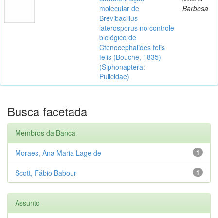
molecular de
Barbosa
Brevibacillus
laterosporus no controle
biológico de
Ctenocephalides felis
felis (Bouché, 1835)
(Siphonaptera:
Pulicidae)
Busca facetada
Membros da Banca
Moraes, Ana Maria Lage de
1
Scott, Fábio Babour
1
Assunto