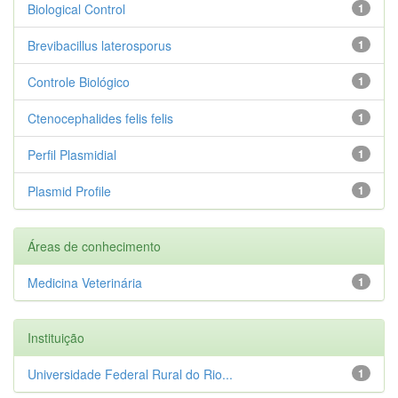
Biological Control
1
Brevibacillus laterosporus
1
Controle Biológico
1
Ctenocephalides felis felis
1
Perfil Plasmidial
1
Plasmid Profile
1
Áreas de conhecimento
Medicina Veterinária
1
Instituição
Universidade Federal Rural do Rio...
1