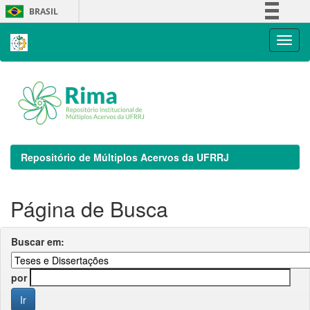
Skip
BRASIL
navigation
Simplifique!
Comunica BR
Participe
Acesso à informação
Legislação
Canais
Repositório de Múltiplos Acervos da UFRRJ
Página de Busca
Buscar em:
por