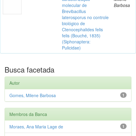
molecular de
Barbosa
Brevibacillus
laterosporus no controle
biológico de
Ctenocephalides felis
felis (Bouché, 1835)
(Siphonaptera:
Pulicidae)
Busca facetada
Autor
Gomes, Milene Barbosa
1
Membros da Banca
Moraes, Ana Maria Lage de
1