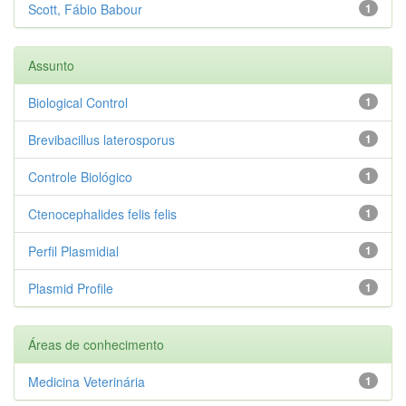
Scott, Fábio Babour
1
Assunto
Biological Control
1
Brevibacillus laterosporus
1
Controle Biológico
1
Ctenocephalides felis felis
1
Perfil Plasmidial
1
Plasmid Profile
1
Áreas de conhecimento
Medicina Veterinária
1