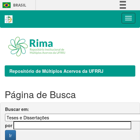
Skip
BRASIL
navigation
Simplifique!
Comunica BR
Participe
Acesso à informação
Legislação
Canais
Repositório de Múltiplos Acervos da UFRRJ
Página de Busca
Buscar em:
por