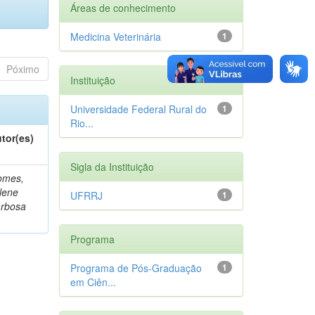
Áreas de conhecimento
Medicina Veterinária
1
Póximo
Instituição
Universidade Federal Rural do
1
Rio...
tor(es)
Sigla da Instituição
omes,
lene
UFRRJ
1
rbosa
Programa
Programa de Pós-Graduação
1
em Ciên...