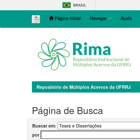
Skip
BRASIL
navigation
Página inicial
Navegar
Ajuda
Repositório de Múltiplos Acervos da UFRRJ
Página de Busca
Buscar em:
por