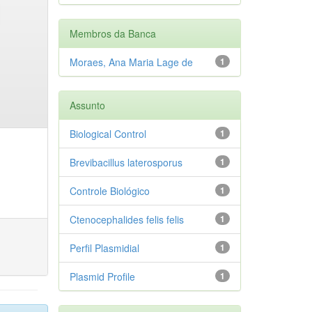
Membros da Banca
Moraes, Ana Maria Lage de
1
Assunto
Biological Control
1
Brevibacillus laterosporus
1
Controle Biológico
1
Ctenocephalides felis felis
1
Perfil Plasmidial
1
Plasmid Profile
1