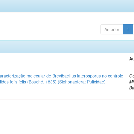
Anterior
1
Au
caracterização molecular de Brevibacillus laterosporus no controle
G
ides felis felis (Bouché, 1835) (Siphonaptera: Pulicidae)
Mi
Ba