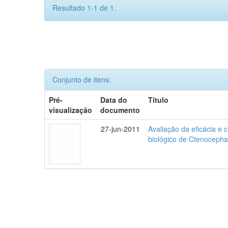
Resultado 1-1 de 1.
Conjunto de itens:
Pré-
Data do
Título
visualização
documento
27-jun-2011
Avaliação da eficácia e 
biológico de Ctenocephal