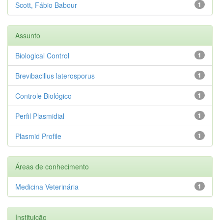
Scott, Fábio Babour
1
Assunto
Biological Control
1
Brevibacillus laterosporus
1
Controle Biológico
1
Perfil Plasmidial
1
Plasmid Profile
1
Áreas de conhecimento
Medicina Veterinária
1
Instituição