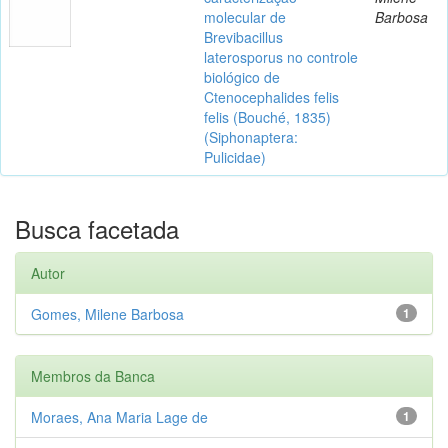
molecular de
Barbosa
Brevibacillus
laterosporus no controle
biológico de
Ctenocephalides felis
felis (Bouché, 1835)
(Siphonaptera:
Pulicidae)
Busca facetada
Autor
Gomes, Milene Barbosa
1
Membros da Banca
Moraes, Ana Maria Lage de
1