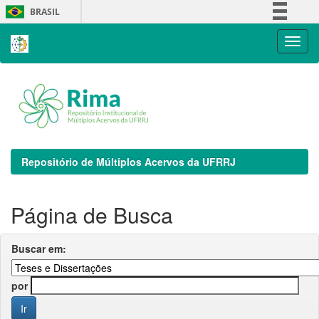
Skip
BRASIL
navigation
Simplifique!
Comunica BR
Participe
Acesso à informação
Legislação
Canais
Repositório de Múltiplos Acervos da UFRRJ
Página de Busca
Buscar em:
por