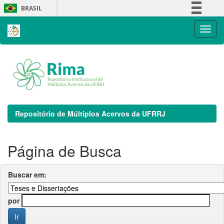
Skip
BRASIL
navigation
Simplifique!
Comunica BR
Participe
Acesso à informação
Legislação
Canais
Repositório de Múltiplos Acervos da UFRRJ
Página de Busca
Buscar em:
por