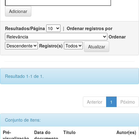
Resultados/Página
|
Ordenar registros por
Ordenar
Registro(s)
Resultado 1-1 de 1.
Anterior
1
Póximo
Conjunto de itens:
Pré-
Data do
Título
Autor(es)
visualização
documento