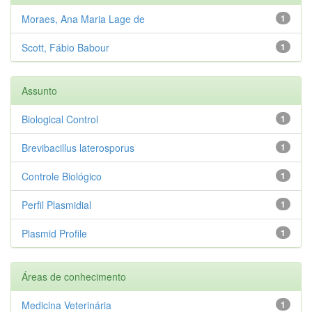
Moraes, Ana Maria Lage de
1
Scott, Fábio Babour
1
Assunto
Biological Control
1
Brevibacillus laterosporus
1
Controle Biológico
1
Perfil Plasmidial
1
Plasmid Profile
1
Áreas de conhecimento
Medicina Veterinária
1