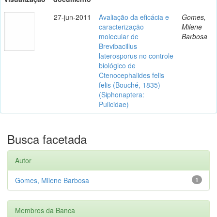
27-jun-2011
Avaliação da eficácia e
Gomes,
caracterização
Milene
molecular de
Barbosa
Brevibacillus
laterosporus no controle
biológico de
Ctenocephalides felis
felis (Bouché, 1835)
(Siphonaptera:
Pulicidae)
Busca facetada
Autor
Gomes, Milene Barbosa
1
Membros da Banca