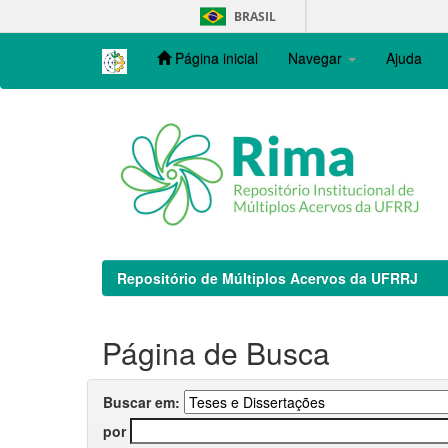
Skip
BRASIL
navigation
Página inicial
Navegar
Ajuda
Repositório de Múltiplos Acervos da UFRRJ
Página de Busca
Buscar em:
por