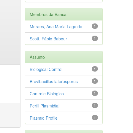
Membros da Banca
Moraes, Ana Maria Lage de
1
Scott, Fábio Babour
1
Assunto
Biological Control
1
Brevibacillus laterosporus
1
Controle Biológico
1
Perfil Plasmidial
1
Plasmid Profile
1