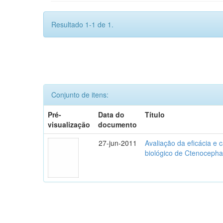
Resultado 1-1 de 1.
Conjunto de itens:
Pré-
Data do
Título
visualização
documento
27-jun-2011
Avaliação da eficácia e 
biológico de Ctenocephal