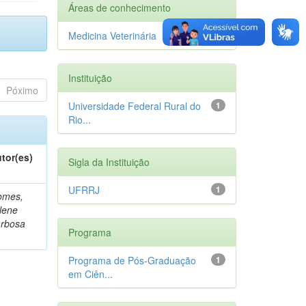
Áreas de conhecimento
Medicina Veterinária
1
Instituição
Póximo
Universidade Federal Rural do
1
Rio...
tor(es)
Sigla da Instituição
UFRRJ
1
omes,
lene
rbosa
Programa
Programa de Pós-Graduação
1
em Ciên...