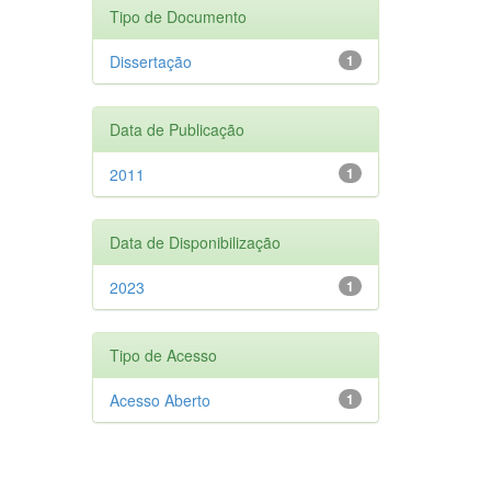
Tipo de Documento
Dissertação
1
Data de Publicação
2011
1
Data de Disponibilização
2023
1
Tipo de Acesso
Acesso Aberto
1