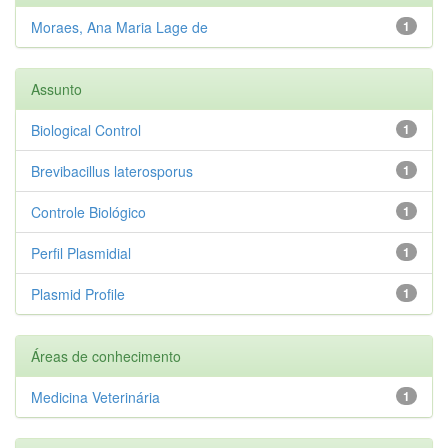
Moraes, Ana Maria Lage de
1
Assunto
Biological Control
1
Brevibacillus laterosporus
1
Controle Biológico
1
Perfil Plasmidial
1
Plasmid Profile
1
Áreas de conhecimento
Medicina Veterinária
1