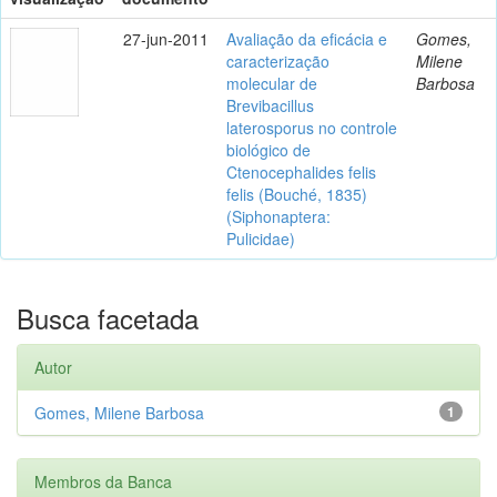
27-jun-2011
Avaliação da eficácia e
Gomes,
caracterização
Milene
molecular de
Barbosa
Brevibacillus
laterosporus no controle
biológico de
Ctenocephalides felis
felis (Bouché, 1835)
(Siphonaptera:
Pulicidae)
Busca facetada
Autor
Gomes, Milene Barbosa
1
Membros da Banca