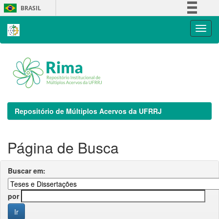
Skip
BRASIL
navigation
Simplifique!
Comunica BR
Participe
Acesso à informação
Legislação
Canais
Repositório de Múltiplos Acervos da UFRRJ
Página de Busca
Buscar em:
por