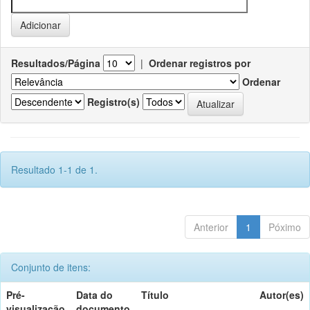
Resultados/Página
|
Ordenar registros por
Ordenar
Registro(s)
Resultado 1-1 de 1.
Anterior
1
Póximo
Conjunto de itens:
Pré-
Data do
Título
Autor(es)
visualização
documento