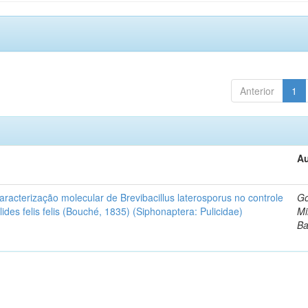
Anterior
1
Au
caracterização molecular de Brevibacillus laterosporus no controle
G
ides felis felis (Bouché, 1835) (Siphonaptera: Pulicidae)
Mi
Ba