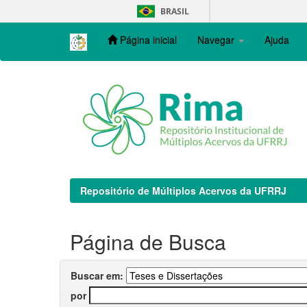
Skip
BRASIL
navigation
Página inicial
Navegar
Ajuda
Repositório de Múltiplos Acervos da UFRRJ
Página de Busca
Buscar em:
por