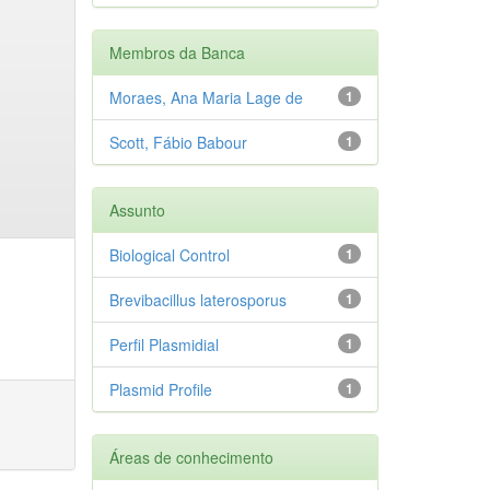
Membros da Banca
Moraes, Ana Maria Lage de
1
Scott, Fábio Babour
1
Assunto
Biological Control
1
Brevibacillus laterosporus
1
Perfil Plasmidial
1
Plasmid Profile
1
Áreas de conhecimento