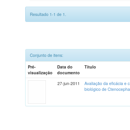
Resultado 1-1 de 1.
Conjunto de itens:
Pré-
Data do
Título
visualização
documento
27-jun-2011
Avaliação da eficácia e 
biológico de Ctenocephal