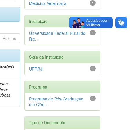
Medicina Veterinária
1
Instituição
Universidade Federal Rural do
1
Póximo
Rio...
Sigla da Instituição
tor(es)
UFRRJ
1
omes,
Programa
lene
rbosa
Programa de Pós-Graduação
1
em Ciên...
Tipo de Documento