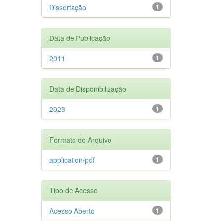
Dissertação
1
Data de Publicação
2011
1
Data de Disponibilização
2023
1
Formato do Arquivo
application/pdf
1
Tipo de Acesso
Acesso Aberto
1