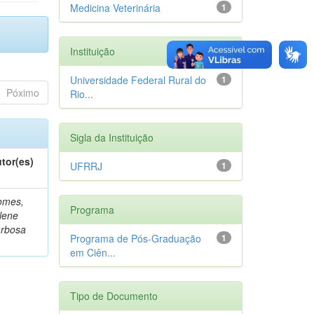
Medicina Veterinária
1
Instituição
Universidade Federal Rural do
1
Póximo
Rio...
Sigla da Instituição
tor(es)
UFRRJ
1
omes,
Programa
lene
rbosa
Programa de Pós-Graduação
1
em Ciên...
Tipo de Documento