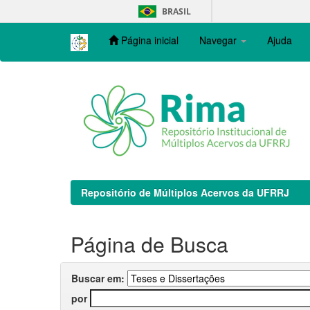
Skip
BRASIL
navigation
Página inicial
Navegar
Ajuda
Repositório de Múltiplos Acervos da UFRRJ
Página de Busca
Buscar em:
por