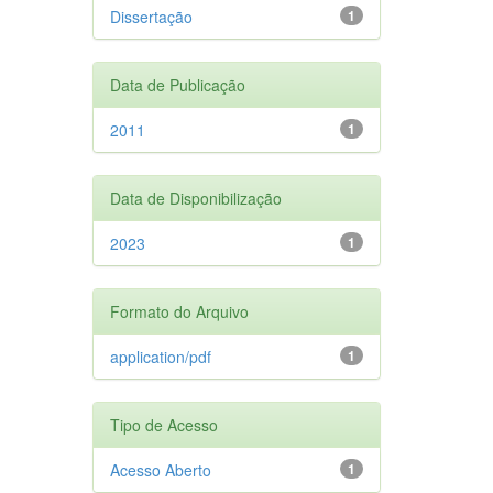
Dissertação
1
Data de Publicação
2011
1
Data de Disponibilização
2023
1
Formato do Arquivo
application/pdf
1
Tipo de Acesso
Acesso Aberto
1