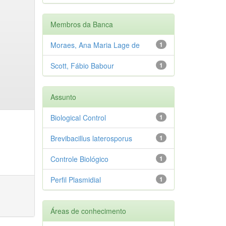
Membros da Banca
Moraes, Ana Maria Lage de
1
Scott, Fábio Babour
1
Assunto
Biological Control
1
Brevibacillus laterosporus
1
Controle Biológico
1
Perfil Plasmidial
1
Áreas de conhecimento