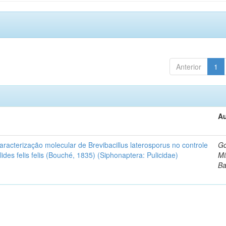
Anterior
1
Au
caracterização molecular de Brevibacillus laterosporus no controle
G
ides felis felis (Bouché, 1835) (Siphonaptera: Pulicidae)
Mi
Ba