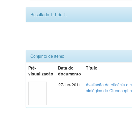
Resultado 1-1 de 1.
Conjunto de itens:
Pré-
Data do
Título
visualização
documento
27-jun-2011
Avaliação da eficácia e 
biológico de Ctenocephal