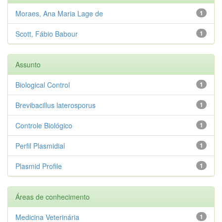
Moraes, Ana Maria Lage de
1
Scott, Fábio Babour
1
Assunto
Biological Control
1
Brevibacillus laterosporus
1
Controle Biológico
1
Perfil Plasmidial
1
Plasmid Profile
1
Áreas de conhecimento
Medicina Veterinária
1