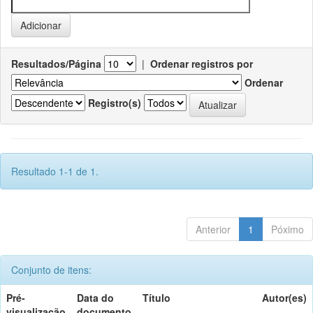
Resultados/Página
|
Ordenar registros por
Ordenar
Registro(s)
Resultado 1-1 de 1.
Anterior
1
Póximo
Conjunto de itens:
Pré-
Data do
Título
Autor(es)
visualização
documento