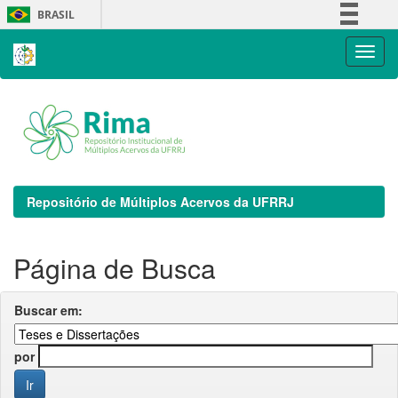
Skip
BRASIL
navigation
Simplifique!
Comunica BR
Participe
Acesso à informação
Legislação
Canais
Repositório de Múltiplos Acervos da UFRRJ
Página de Busca
Buscar em:
por