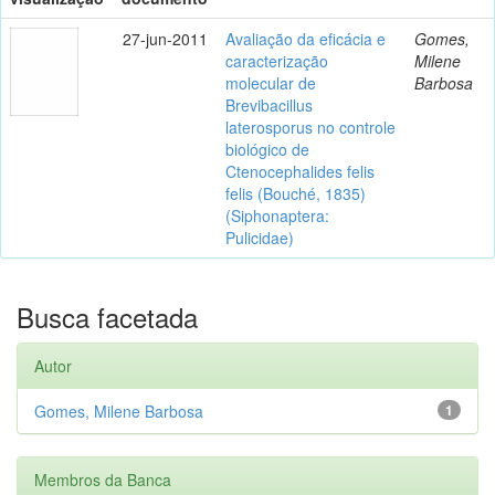
27-jun-2011
Avaliação da eficácia e
Gomes,
caracterização
Milene
molecular de
Barbosa
Brevibacillus
laterosporus no controle
biológico de
Ctenocephalides felis
felis (Bouché, 1835)
(Siphonaptera:
Pulicidae)
Busca facetada
Autor
Gomes, Milene Barbosa
1
Membros da Banca