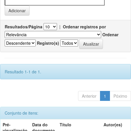
Resultados/Página
|
Ordenar registros por
Ordenar
Registro(s)
Resultado 1-1 de 1.
Anterior
1
Póximo
Conjunto de itens:
Pré-
Data do
Título
Autor(es)
visualização
documento