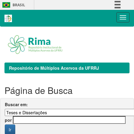
Skip
BRASIL
navigation
Simplifique!
Comunica BR
Participe
Acesso à informação
Legislação
Canais
Repositório de Múltiplos Acervos da UFRRJ
Página de Busca
Buscar em:
por