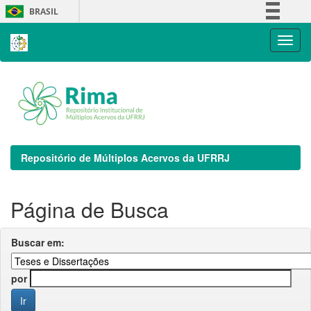
Skip
BRASIL
navigation
Simplifique!
Comunica BR
Participe
Acesso à informação
Legislação
Canais
Repositório de Múltiplos Acervos da UFRRJ
Página de Busca
Buscar em:
por