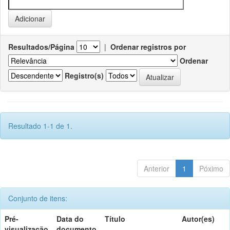
Resultados/Página
|
Ordenar registros por
Ordenar
Registro(s)
Resultado 1-1 de 1.
Anterior
1
Póximo
Conjunto de itens:
Pré-
Data do
Título
Autor(es)
visualização
documento