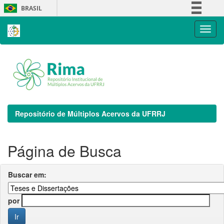
Skip
BRASIL
navigation
Simplifique!
Comunica BR
Participe
Acesso à informação
Legislação
Canais
Repositório de Múltiplos Acervos da UFRRJ
Página de Busca
Buscar em:
por