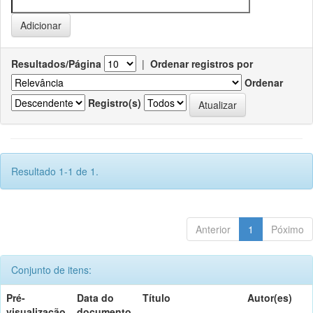
Resultados/Página
|
Ordenar registros por
Ordenar
Registro(s)
Resultado 1-1 de 1.
Anterior
1
Póximo
Conjunto de itens:
Pré-
Data do
Título
Autor(es)
visualização
documento