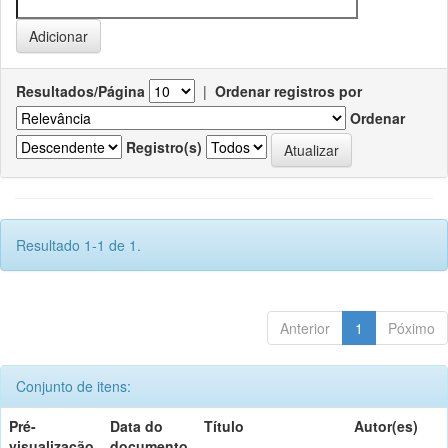
Resultados/Página
|
Ordenar registros por
Ordenar
Registro(s)
Resultado 1-1 de 1.
Anterior
1
Póximo
Conjunto de itens:
Pré-
Data do
Título
Autor(es)
visualização
documento