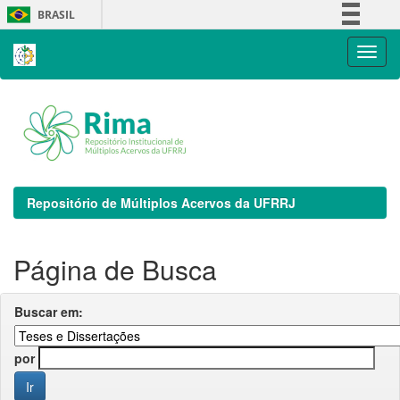
Skip
BRASIL
navigation
Simplifique!
Comunica BR
Participe
Acesso à informação
Legislação
Canais
Repositório de Múltiplos Acervos da UFRRJ
Página de Busca
Buscar em:
por