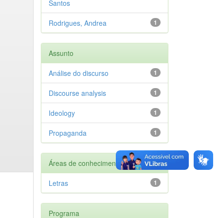
Santos
Rodrigues, Andrea
1
Assunto
Análise do discurso
1
Discourse analysis
1
Ideology
1
Propaganda
1
Áreas de conhecimento
Letras
1
Programa