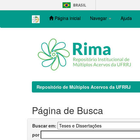
Skip
BRASIL
navigation
Página inicial
Navegar
Ajuda
Repositório de Múltiplos Acervos da UFRRJ
Página de Busca
Buscar em:
por