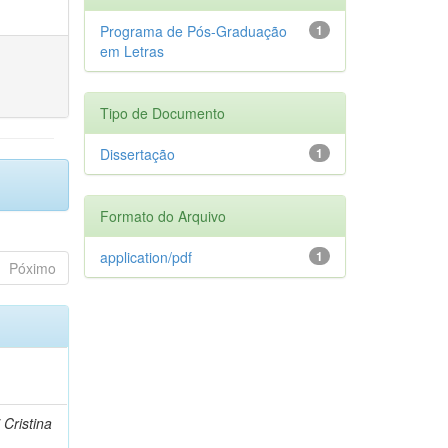
Programa de Pós-Graduação
1
em Letras
Tipo de Documento
Dissertação
1
Formato do Arquivo
application/pdf
1
Póximo
 Cristina