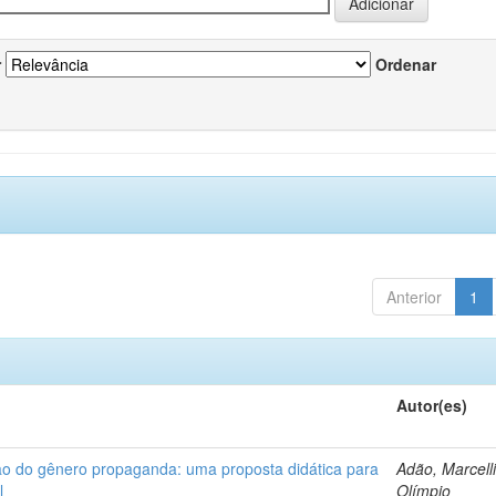
r
Ordenar
Anterior
1
Autor(es)
ção do gênero propaganda: uma proposta didática para
Adão, Marcelli
l
Olímpio