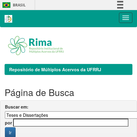
Skip
BRASIL
navigation
Simplifique!
Comunica BR
Participe
Acesso à informação
Legislação
Canais
Repositório de Múltiplos Acervos da UFRRJ
Página de Busca
Buscar em:
por