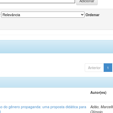
r
Ordenar
Anterior
1
Autor(es)
ção do gênero propaganda: uma proposta didática para
Adão, Marcelli
l
Olímpio