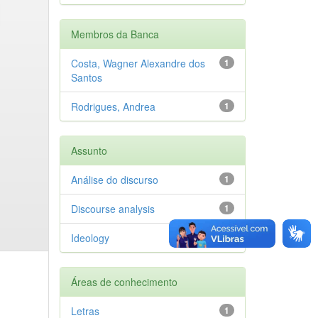
Membros da Banca
Costa, Wagner Alexandre dos
1
Santos
Rodrigues, Andrea
1
Assunto
Análise do discurso
1
Discourse analysis
1
Ideology
1
Áreas de conhecimento
Letras
1