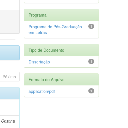
Programa
Programa de Pós-Graduação
1
em Letras
Tipo de Documento
Dissertação
1
Póximo
Formato do Arquivo
application/pdf
1
 Cristina