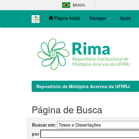
Skip
BRASIL
navigation
Página inicial
Navegar
Ajuda
Repositório de Múltiplos Acervos da UFRRJ
Página de Busca
Buscar em:
por